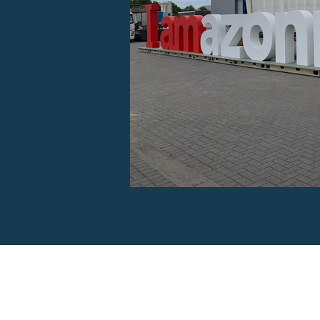
It Happens - Brabantdam 92 - 9000
M +32 475 62 02 84 -
christ@ithappe