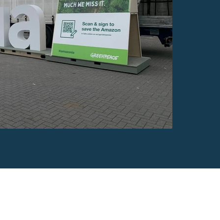
 Gent
ns.be